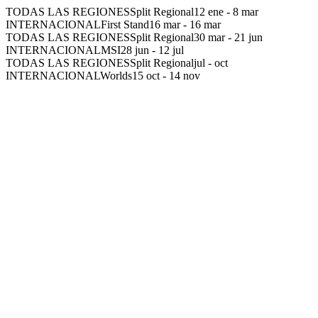
TODAS LAS REGIONES
Split Regional
12 ene
-
8 mar
INTERNACIONAL
First Stand
16 mar
-
16 mar
TODAS LAS REGIONES
Split Regional
30 mar
-
21 jun
INTERNACIONAL
MSI
28 jun
-
12 jul
TODAS LAS REGIONES
Split Regional
jul
-
oct
INTERNACIONAL
Worlds
15 oct
-
14 nov