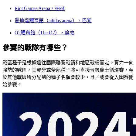
Riot Games Arena，柏林
愛迪達體育館（adidas arena），巴黎
O2體育館（The O2），倫敦
參賽的戰隊有哪些？
戰區種子是根據過往國際聯賽戰績和地區戰績而定。實力一向
強勢的戰區，其部分或全部種子將可直接晉級瑞士循環賽，至
於其他戰區所分配到的種子名額會較少，且／或會從入圍賽開
始參戰。