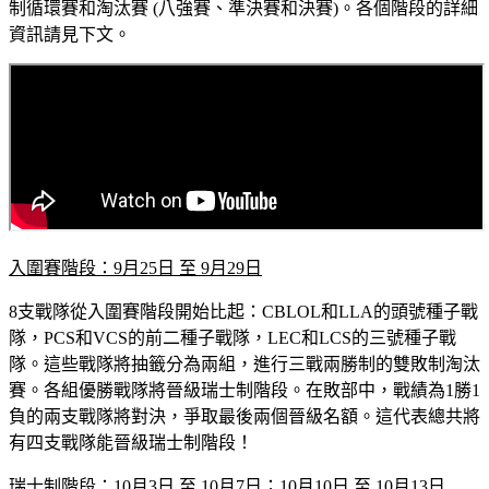
制循環賽和淘汰賽 (八強賽、準決賽和決賽)。各個階段的詳細
資訊請見下文。
入圍賽階段：9月25日 至 9月29日
8支戰隊從入圍賽階段開始比起：CBLOL和LLA的頭號種子戰
隊，PCS和VCS的前二種子戰隊，LEC和LCS的三號種子戰
隊。這些戰隊將抽籤分為兩組，進行三戰兩勝制的雙敗制淘汰
賽。各組優勝戰隊將晉級瑞士制階段。在敗部中，戰績為1勝1
負的兩支戰隊將對決，爭取最後兩個晉級名額。這代表總共將
有四支戰隊能晉級瑞士制階段！
瑞士制階段：10月3日 至 10月7日；10月10日 至 10月13日