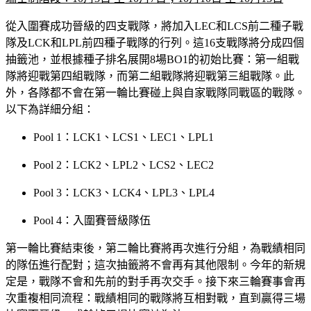
從入圍賽成功晉級的四支戰隊，將加入LEC和LCS前二種子戰
隊及LCK和LPL前四種子戰隊的行列。這16支戰隊將分成四個
抽籤池，並根據種子排名展開8場BO1的初始比賽：第一組戰
隊將迎戰第四組戰隊，而第二組戰隊將迎戰第三組戰隊。此
外，各隊都不會在第一輪比賽碰上與自家戰隊同戰區的戰隊。
以下為詳細分組：
Pool 1：LCK1、LCS1、LEC1、LPL1
Pool 2：LCK2、LPL2、LCS2、LEC2
Pool 3：LCK3、LCK4、LPL3、LPL4
Pool 4：入圍賽晉級隊伍
第一輪比賽結束後，第二輪比賽將再次進行分組，為戰績相同
的隊伍進行配對；這次抽籤將不會再有其他限制。今年的新規
定是，戰隊不會和先前的對手再次交手。接下來三輪賽事會再
次重複相同流程：戰績相同的戰隊將互相對戰，直到贏得三場