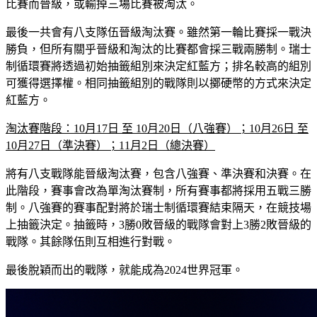
比賽而晉級，或輸掉三場比賽被淘汰。
最後一共會有八支隊伍晉級淘汰賽。雖然第一輪比賽採一戰決
勝負，但所有關乎晉級和淘汰的比賽都會採三戰兩勝制。瑞士
制循環賽將透過初始抽籤組別來決定紅藍方；排名較高的組別
可獲得選擇權。相同抽籤組別的戰隊則以擲硬幣的方式來決定
紅藍方。
淘汰賽階段：10月17日 至 10月20日（八強賽）；10月26日 至
10月27日（準決賽）；11月2日（總決賽）
將有八支戰隊能晉級淘汰賽，包含八強賽、準決賽和決賽。在
此階段，賽事會改為單淘汰賽制，所有賽事都將採用五戰三勝
制。八強賽的賽事配對將於瑞士制循環賽結束隔天，在競技場
上抽籤決定。抽籤時，3勝0敗晉級的戰隊會對上3勝2敗晉級的
戰隊。其餘隊伍則互相進行對戰。
最後脫穎而出的戰隊，就能成為2024世界冠軍。