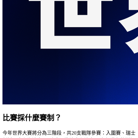
比賽採什麼賽制？
今年世界大賽將分為三階段，共20支戰隊參賽：入圍賽、瑞士