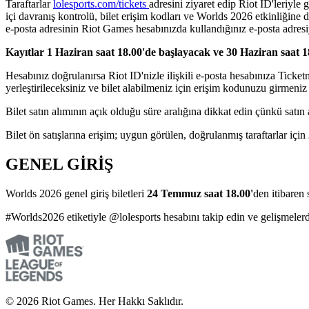
Taraftarlar
lolesports.com/tickets
adresini ziyaret edip Riot ID'leriyle 
içi davranış kontrolü, bilet erişim kodları ve Worlds 2026 etkinliğine 
e-posta adresinin Riot Games hesabınızda kullandığınız e-posta adresi
Kayıtlar 1 Haziran saat 18.00'de başlayacak ve 30 Haziran saat 1
Hesabınız doğrulanırsa Riot ID'nizle ilişkili e-posta hesabınıza Ticketm
yerleştirileceksiniz ve bilet alabilmeniz için erişim kodunuzu girmeni
Bilet satın alımının açık olduğu süre aralığına dikkat edin çünkü satı
Bilet ön satışlarına erişim; uygun görülen, doğrulanmış taraftarlar için
GENEL GİRİŞ
Worlds 2026 genel giriş biletleri
24 Temmuz saat 18.00'
den itibaren 
#Worlds2026 etiketiyle @lolesports hesabını takip edin ve gelişmele
© 2026 Riot Games. Her Hakkı Saklıdır.