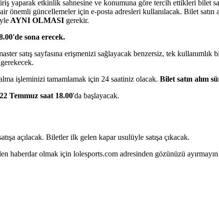
giriş yaparak etkinlik sahnesine ve konumuna göre tercih ettikleri bilet 
dair önemli güncellemeler için e-posta adresleri kullanılacak. Bilet sat
yle
AYNI OLMASI
gerekir.
8.00'de sona erecek.
aster satış sayfasına erişmenizi sağlayacak benzersiz, tek kullanımlık bi
z gerekecek.
n alma işleminizi tamamlamak için 24 saatiniz olacak.
Bilet satın alım s
22 Temmuz saat 18.00
'da başlayacak.
satışa açılacak. Biletler ilk gelen kapar usulüyle satışa çıkacak.
rden haberdar olmak için lolesports.com adresinden gözünüzü ayırmayın