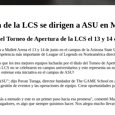
a de la LCS se dirigen a ASU en 
el Torneo de Apertura de la LCS el 13 y 14 
a a Mullett Arena el 13 y 14 de junio en el campus de la Arizona State 
mpetencia más importante de League of Legends en Norteamérica directa
s que los tres mejores equipos lucharán por el título del Torneo de Ape
a LCS no se celebraron en campus universitarios y esto representa un nue
 estrenar esta iniciativa en el campus de ASU!
SU"; dijo Pavan Turaga, director fundador de The GAME School en Ar
 gestión de eventos y las operaciones de equipo. Crear oportunidades pa
a más a menudo y este es un primer paso hacia esa promesa", comentó
jugadores, es algo que siempre quisimos hacer. Nos alegra mucho llevar 