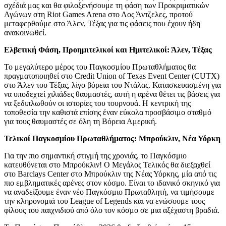
σχέδιά μας και θα φιλοξενήσουμε τη φάση των Προκριματικών
Αγώνων στη Riot Games Arena στο Λος Άντζελες, προτού
μεταφερθούμε στο Άλεν, Τέξας για τις φάσεις που έχουν ήδη
ανακοινωθεί.
Ελβετική Φάση, Προημιτελικοί και Ημιτελικοί: Άλεν, Τέξας
Το μεγαλύτερο μέρος του Παγκοσμίου Πρωταθλήματος θα
πραγματοποιηθεί στο Credit Union of Texas Event Center (CUTX)
στο Άλεν του Τέξας, λίγο βόρεια του Ντάλας. Κατασκευασμένη για
να υποδεχτεί χιλιάδες θαυμαστές, αυτή η αρένα θέτει τις βάσεις για
να ξεδιπλωθούν οι ιστορίες του τουρνουά. Η κεντρική της
τοποθεσία την καθιστά επίσης έναν εύκολα προσβάσιμο σταθμό
για τους θαυμαστές σε όλη τη Βόρεια Αμερική.
Τελικοί Παγκοσμίου Πρωταθλήματος: Μπρούκλιν, Νέα Υόρκη
Για την πιο σημαντική στιγμή της χρονιάς, το Παγκόσμιο
κατευθύνεται στο Μπρούκλιν! Ο Μεγάλος Τελικός θα διεξαχθεί
στο Barclays Center στο Μπρούκλιν της Νέας Υόρκης, μία από τις
πιο εμβληματικές αρένες στον κόσμο. Είναι το ιδανικό σκηνικό για
να αναδείξουμε έναν νέο Παγκόσμιο Πρωταθλητή, να τιμήσουμε
την κληρονομιά του League of Legends και να ενώσουμε τους
φίλους του παιχνιδιού από όλο τον κόσμο σε μια αξέχαστη βραδιά.