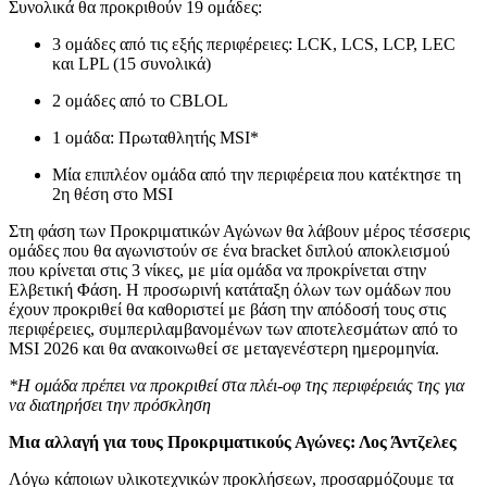
Συνολικά θα προκριθούν 19 ομάδες:
3 ομάδες από τις εξής περιφέρειες: LCK, LCS, LCP, LEC
και LPL (15 συνολικά)
2 ομάδες από το CBLOL
1 ομάδα: Πρωταθλητής MSI*
Μία επιπλέον ομάδα από την περιφέρεια που κατέκτησε τη
2η θέση στο MSI
Στη φάση των Προκριματικών Αγώνων θα λάβουν μέρος τέσσερις
ομάδες που θα αγωνιστούν σε ένα bracket διπλού αποκλεισμού
που κρίνεται στις 3 νίκες, με μία ομάδα να προκρίνεται στην
Ελβετική Φάση. Η προσωρινή κατάταξη όλων των ομάδων που
έχουν προκριθεί θα καθοριστεί με βάση την απόδοσή τους στις
περιφέρειες, συμπεριλαμβανομένων των αποτελεσμάτων από το
MSI 2026 και θα ανακοινωθεί σε μεταγενέστερη ημερομηνία.
*Η ομάδα πρέπει να προκριθεί στα πλέι-οφ της περιφέρειάς της για
να διατηρήσει την πρόσκληση
Μια αλλαγή για τους Προκριματικούς Αγώνες: Λος Άντζελες
Λόγω κάποιων υλικοτεχνικών προκλήσεων, προσαρμόζουμε τα