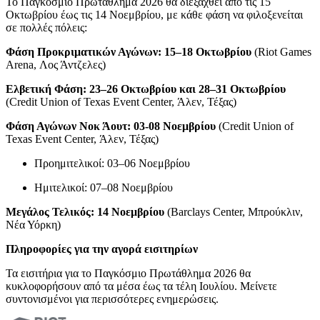
Το Παγκόσμιο Πρωτάθλημα 2026 θα διεξαχθεί από τις 15
Οκτωβρίου έως τις 14 Νοεμβρίου, με κάθε φάση να φιλοξενείται
σε πολλές πόλεις:
Φάση Προκριματικών Αγώνων: 15–18 Οκτωβρίου
(Riot Games
Arena, Λος Άντζελες)
Ελβετική Φάση: 23–26 Οκτωβρίου και 28–31 Οκτωβρίου
(Credit Union of Texas Event Center, Άλεν, Τέξας)
Φάση Αγώνων Νοκ Άουτ: 03-08 Νοεμβρίου
(Credit Union of
Texas Event Center, Άλεν, Τέξας)
Προημιτελικοί: 03–06 Νοεμβρίου
Ημιτελικοί: 07–08 Νοεμβρίου
Μεγάλος Τελικός: 14 Νοεμβρίου
(Barclays Center, Μπρούκλιν,
Νέα Υόρκη)
Πληροφορίες για την αγορά εισιτηρίων
Τα εισιτήρια για το Παγκόσμιο Πρωτάθλημα 2026 θα
κυκλοφορήσουν από τα μέσα έως τα τέλη Ιουλίου. Μείνετε
συντονισμένοι για περισσότερες ενημερώσεις.