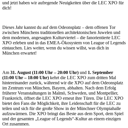
und jetzt haben wir aufregende Neuigkeiten über die LEC XPO für
dich!
Dieses Jahr kannst du auf dem Odeonsplatz – dem offenen Tor
zwischen Münchens traditionellen architektonischen Juwelen und
dem modernen, angesagten Kulturviertel – die fanorientierte LEC
XPO erleben und in das EMEA-Ökosystem von League of Legends
eintauchen. Lies weiter, wenn du wissen willst, was dich in
München erwartet!
Am
31. August (11:00 Uhr – 20:00 Uhr)
und
1. September
(11:00 Uhr – 18:00 Uhr)
kehrt die LEC XPO zum dritten Mal
hintereinander zurück, während wir die XPO auf dem Odeonsplatz
im Zentrum von München, Bayern, abhalten. Nach dem Erfolg
früherer Veranstaltungen in Malmö, Schweden, und Montpellier,
Frankreich, öffnet die LEC XPO erneut ihre Türen. Die LEC XPO
bietet den Fans die Möglichkeit, ihre Leidenschaft für die LEC zu
teilen und sich für die große Show in der Münchner Olympiahalle
aufzuwärmen. Die XPO bringt das Beste aus dem Sport, dem Spiel
und der gesamten „League of Legends“-Kultur an einem einzigen
Ort zusammen.